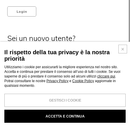
Login
Sei un nuovo utente?
Registrati qui per creare il tuo account Mussi.
Il rispetto della tua privacy è la nostra
priorità
Registrati
Utilizziamo i cookie per assicurarti la migliore esperienza nel nostro sito.
Accetta e continua per prestare il consenso all’uso di tutti i cookie. Se vuoi
saperne di più o prestare il consenso solo ad alcuni utilizzi
cliccare qui
.
Potrai consultare le nostre
Privacy Policy
e
Cookie Policy
aggiornate in
qualsiasi momento.
GESTISCI I COOKIE
ACCETTA E CONTINUA