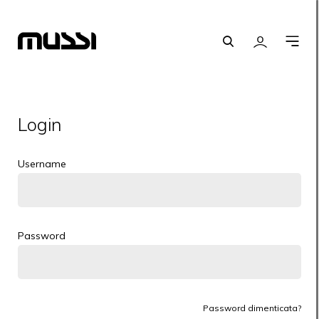
Cerca
Login
O
m
Login
Username
Password
Password dimenticata?